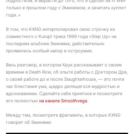
подростком, и вырасти до того, что я сделал на «I Will»
только в прошлом году с Эминемом, и зачитать куплет
года..»
В том, что KXNG интерполировал свою строчку из
совместного с Kurupt трека 1999 года «Step Up» на
последнем альбоме Эминема, действительно
проявились особый напор и остроумие.
Весь разговор, в котором Крук рассказывает о своем
времени в Death Row, об опыте работы с Доктором Дре,
о своей работе до и после Slaughterhouse, — это почти
час блистания ума, щедро делящегося мудростью и
вдохновением. Сделайте себе приятное и посмотрите
его полностью
на канале Smoothvega
.
Между тем, посмотрите фрагменты, в которых KXNG
говорит об Эминеме: