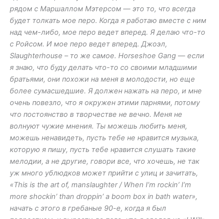
рядом с Маршаллом Мэтерсом — это то, что всегда
будет толкать мое перо. Когда я работаю вместе с ним
над чем-либо, мое перо ведет вперед. Я делаю что-то
с Ройсом. И мое перо ведет вперед. Джоэл,
Slaughterhouse – то же самое. Horseshoe Gang — если
я знаю, что буду делать что-то со своими младшими
братьями, они похожи на меня в молодости, но еще
более сумасшедшие. Я должен нажать на перо, и мне
очень повезло, что я окружен этими парнями, потому
что постоянство в творчестве не вечно. Меня не
волнуют чужие мнения. Ты можешь любить меня,
можешь ненавидеть, пусть тебе не нравится музыка,
которую я пишу, пусть тебе нравится слушать такие
мелодии, а не другие, говори все, что хочешь, не так
уж много ублюдков может прийти с улиц и зачитать,
«This is the art of, manslaughter / When I’m rockin’ I’m
more shockin’ than droppin’ a boom box in bath water»,
начать с этого в гребаные 90-е, когда я был