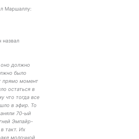
ал Маршаллу:
н назвал
к оно должно
олжно было
ит прямо момент
ло остаться в
му что тогда все
шло в эфир. То
заняли 70-ый
огней Эмпайр-
в такт. Их
раке молочной