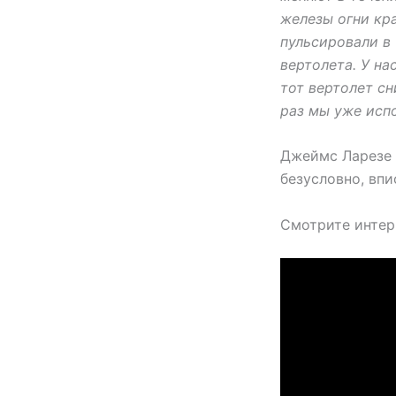
железы огни кра
пульсировали в 
вертолета. У на
тот вертолет сн
раз мы уже исп
Джеймс Ларезе з
безусловно, впи
Смотрите интер