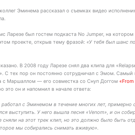
 коллег Эминема рассказал о съемках видео исполнени
а.
с Ларезе был гостем подкаста No Jumper, на котором
этом проекте, открыв тему фразой:
«У тебя был шанс п
казано. В 2008 году Ларезе снял два клипа для «Relaps
.». С тех пор он постоянно сотрудничал с Эмом. Самый
 с Маршаллом — его совместка со Снуп Доггом
«From 
ро это он и напомнил в начале ответа:
 работал с Эминемом в течение многих лет, примерно с
лся выступить. У него вышла песня «Venom», и он соби
е сняли на этот трек клип, но это должно было быть о
оторое мы собирались снимать вживую».