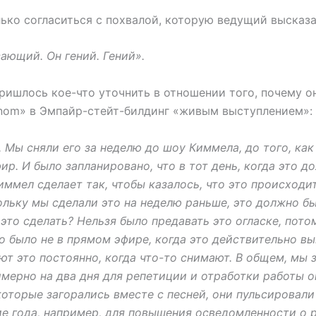
ько согласиться с похвалой, которую ведущий высказ
ающий. Он гений. Гений».
ришлось кое-что уточнить в отношении того, почему о
nom» в Эмпайр-стейт-билдинг «живым выступлением»:
. Мы сняли его за неделю до шоу Киммела, до того, ка
ир. И было запланировано, что в тот день, когда это д
иммел сделает так, чтобы казалось, что это происход
ольку мы сделали это на неделю раньше, это должно бы
 это сделать? Нельзя было предавать это огласке, пото
то было не в прямом эфире, когда это действительно вы
ют это постоянно, когда что-то снимают. В общем, мы 
имерно на два дня для репетиции и отработки работы 
которые загорались вместе с песней, они пульсировали 
ие года, например, для повышения осведомленности о 