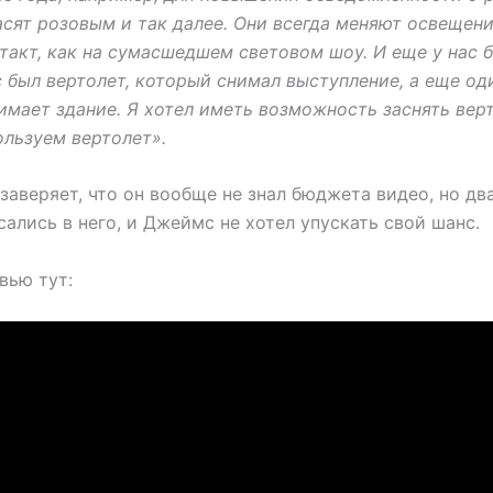
сят розовым и так далее. Они всегда меняют освещение
такт, как на сумасшедшем световом шоу. И еще у нас 
с был вертолет, который снимал выступление, а еще од
имает здание. Я хотел иметь возможность заснять верт
ользуем вертолет».
аверяет, что он вообще не знал бюджета видео, но два
сались в него, и Джеймс не хотел упускать свой шанс.
вью тут: