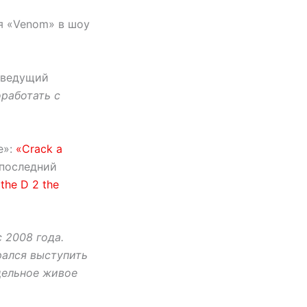
я «Venom» в шоу
 ведущий
оработать с
e»:
«Crack a
 последний
the D 2 the
 2008 года.
рался выступить
тдельное живое