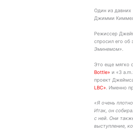
Один из давних
Джимми Киммел
Режиссер Джейм
спросил его об 
Эминемом»
.
Это еще мягко с
Bottle»
и «3 a.m
проект Джеймса
LBC»
. Именно п
«Я очень плотно
Итак, он собира
с ней. Они такж
выступление, к