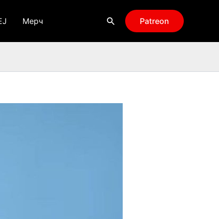
Поиск
EJ
Мерч
Patreon