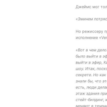
Джеймс мог тол
«Эминем потряс
Но режиссеру п
исполнение «Ve
«Вот в чем дело
было выйти в эф
выйти в эфир, К
шоу. Итак, поск
секрете. Но как
знали бы, что э
есть, люди дела
этаж здания пр
стейт-билдинг, 
меняют в течен