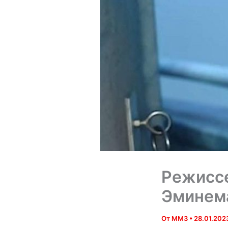
Режиссе
Эминема
От
MM3
•
28.01.202