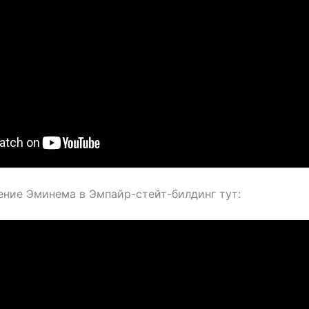
ение Эминема в Эмпайр-стейт-билдинг тут: