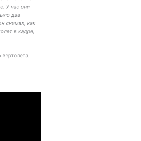
. У нас они
было два
ин снимал, как
олет в кадре,
 вертолета,