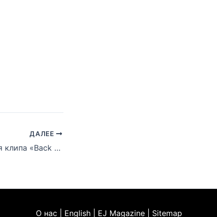
ДАЛЕЕ
Ремастер-версия клипа «Back Down» появилась на YouTube-канале 50 Cent
О нас | English | EJ Magazine | Sitemap