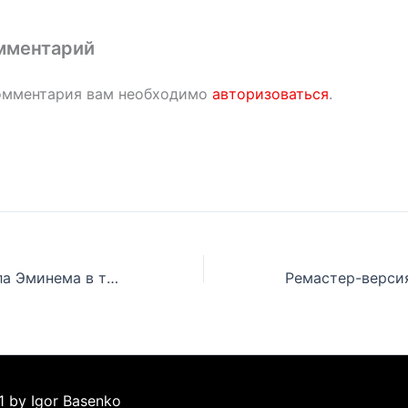
мментарий
омментария вам необходимо
авторизоваться
.
Jaxsta поместила Эминема в топ-100 продюсеров 2022 года
1 by Igor Basenko