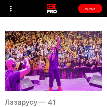
Перейти
к
Patreon
содержимому
Лазарусу — 41