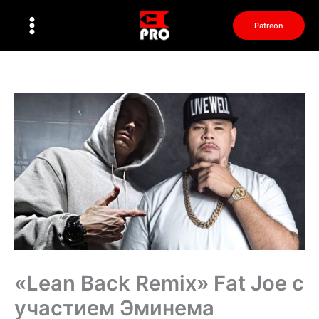
Перейти
к
Patreon
содержимому
«Lean Back Remix» Fat Joe с
участием Эминема