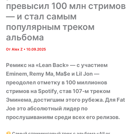
превысил 100 млн стримов
— и стал самым
популярным треком
альбома
От
Alex Z
•
10.09.2025
Ремикс на «Lean Back» — с участием
Eminem, Remy Ma, Ma$e и Lil Jon —
преодолел отметку в 100 миллионов
стримов на Spotify, став 107-м треком
Эминема, достигшим этого рубежа. Для Fat
Joe это абсолютный лидер по
прослушиваниям среди всех его релизов.
Самый стриминговый трек с альбома «All or