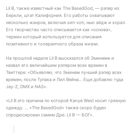
Lil B, также известный как The BasedGod, — рэпер из
Беркли, штат Калифорния. Его работы охватывают
несколько жанров, включая хип-хоп, нью эйдж и хорал.
Его творчество часто описывается как «основа»,
термин который используется для описания
позитивного и толерантного образа жизни.
На прошлой неделе Lil B высказался об Эминеме и
назвал его величайшим рэпером всех времен в
Твиттере: «Объявляю, что Эминем лучший рэпер всех
времен, после Тупака и Лил Вейна… Еще добавлю туда
Jay-Z, DMX и NAS».
«Lil B это причина по которой Kanye West носит грязную
одежду. … «The BasedGod» также скоро буден
спродюсирован самим Дре. Lil B — БОГ».