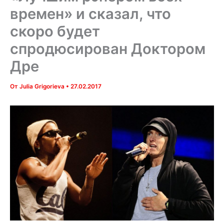
времен» и сказал, что
скоро будет
спродюсирован Доктором
Дре
От
Julia Grigorieva
•
27.02.2017