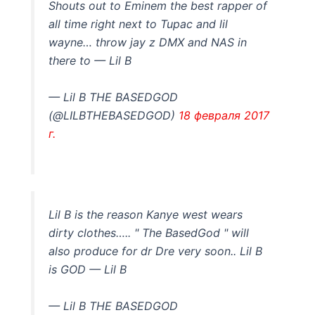
Shouts out to Eminem the best rapper of
all time right next to Tupac and lil
wayne… throw jay z DMX and NAS in
there to — Lil B
— Lil B THE BASEDGOD
(@LILBTHEBASEDGOD)
18 февраля 2017
г.
Lil B is the reason Kanye west wears
dirty clothes….. " The BasedGod " will
also produce for dr Dre very soon.. Lil B
is GOD — Lil B
— Lil B THE BASEDGOD