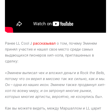
Ранее LL Cool J
рассказывал
о том, почему Эминем
принял участие и нашел свое место среди самых
выдающихся пионеров хип-хопа, приглашенных в
сделку:
«Эминем выписал чек и вложил деньги в Rock the Bells,
потому что он верил в миссию так же сильно, как и мы.
Он – одна из наших икон. Эминем также продвинул хип-
хоп по всему миру, и он затронул многие рынки,
которых многие артисты, вероятно, не коснулись бы».
Как вы можете видеть, между Маршаллом и LL царит