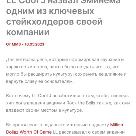
LL Cool J назвал Эминема
одним из ключевых
стейкхолдеров своей
компании
От
MM3
•
10.05.2023
Для ветерана рэпа, который сформировал звучание и
характер хип-хопа, важно было создать что-то, что
могло бы расширить культуру, сохранить ее влияние и
вернуть славу ее основателям.
Вот почему LL Cool J позаботился о том, чтобы пионеры
хип-хопа владели акциями Rock the Bells так же, как они
владеют своим местом в культуре.
Во время своего недавнего интервью подкасту
Million
Dollaz Worth Of Game
LL рассказывал о своем видении