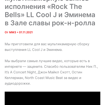
исполнения «Rock The
Bells» LL Cool J и Эминема
в Зале славы рок-н-ролла
От
MM3
•
01.11.2021
Мы приготовили для вас мультикамерную сборку
выступления LL Cool J и Эминема.
Мы выбрали самые лучшие видео, которые есть в
интернете — зацените. Спасибо пользователям Ник П.,
It’s A Concert Night, Джон Майкл Скотт, Остин
Келлерман, North Coast Music Beat за видео и
аудиодорожки.