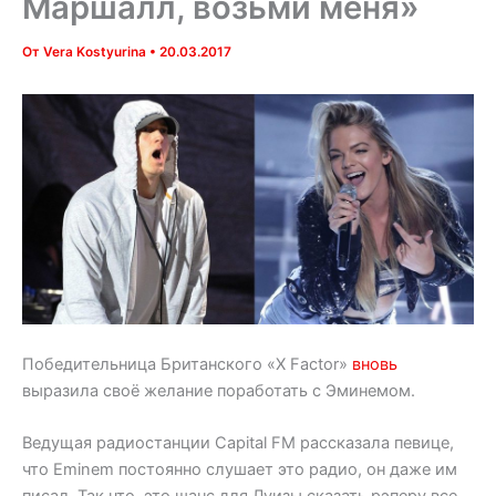
Маршалл, возьми меня»
От
Vera Kostyurina
•
20.03.2017
Победительница Британского «X Factor»
вновь
выразила своё желание поработать с Эминемом.
Ведущая радиостанции Capital FM рассказала певице,
что Eminem постоянно слушает это радио, он даже им
писал. Так что, это шанс для Луизы сказать рэперу все,