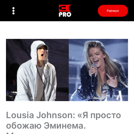
Перейти
к
Patreon
содержимому
Lousia Johnson: «Я просто
обожаю Эминема.