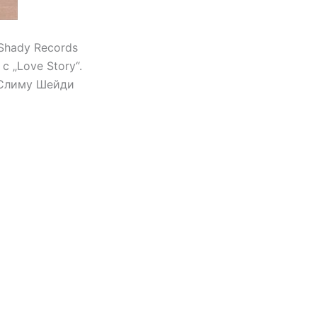
Shady Records
 „Love Story“.
 Слиму Шейди