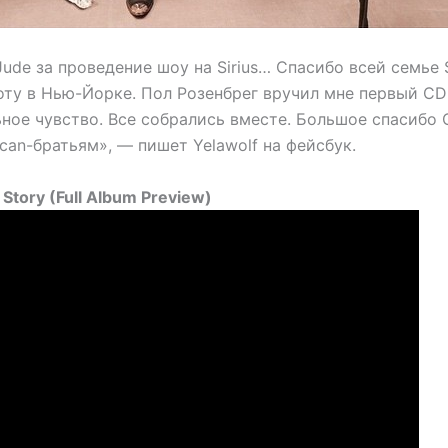
ude за проведение шоу на Sirius… Спасибо всей семье 
ту в Нью-Йорке. Пол Розенбрег вручил мне первый CD с
ьное чувство. Все собрались вместе. Большое спасибо
can-братьям», — пишет Yelawolf на фейсбук.
Story (Full Album Preview)