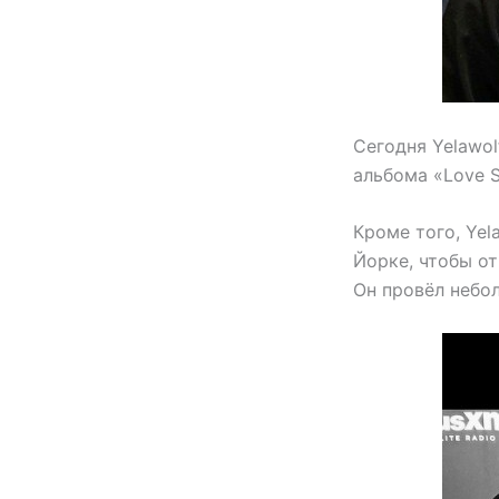
Сегодня Yelawo
альбома «Love S
Кроме того, Yel
Йорке, чтобы от
Он провёл небо