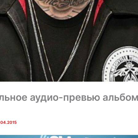
ьное аудио-превью альбом
.04.2015