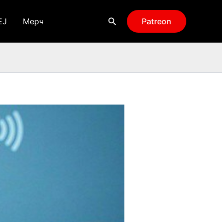
Поиск
EJ
Мерч
Patreon