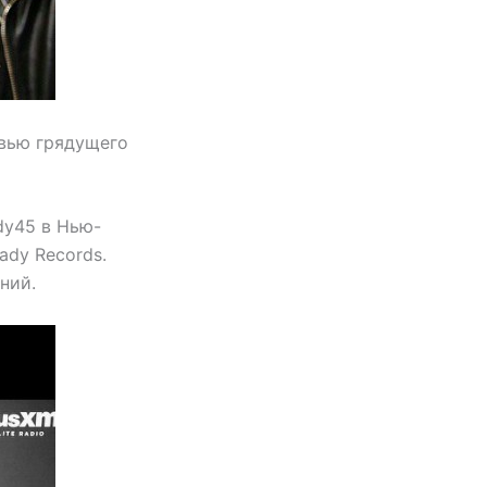
евью грядущего
dy45 в Нью-
ady Records.
ний.