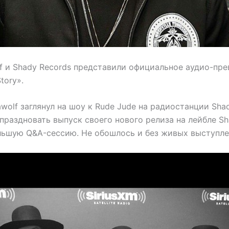
lf и Shady Records представили официальное аудио-пр
tory».
awolf заглянул на шоу к Rude Jude на радиостанции Sha
праздновать выпуск своего нового релиза на лейбле Sh
льшую Q&A-сессию. Не обошлось и без живых выступле