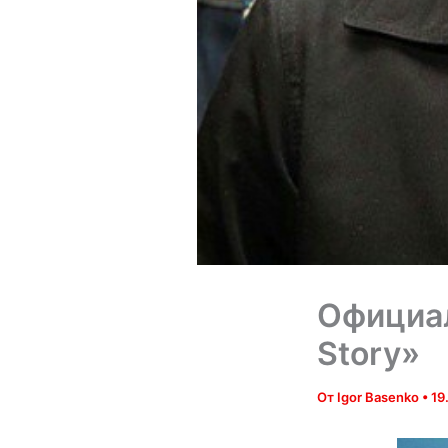
Официал
Story»
От
Igor Basenko
•
19