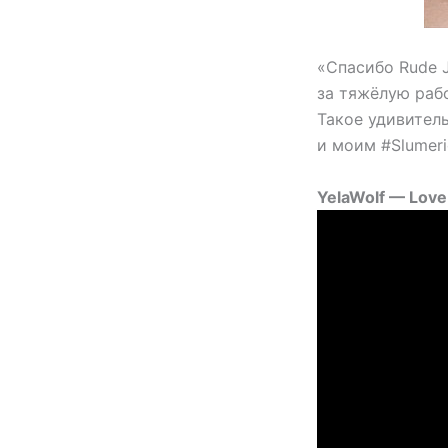
«Спасибо Rude J
за тяжёлую рабо
Такое удивител
и моим #Slumeri
YelaWolf — Love 