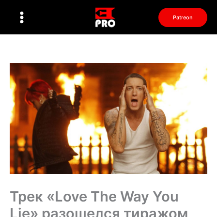
Перейти
к
Patreon
содержимому
Трек «Love The Way You
Lie» разошелся тиражом