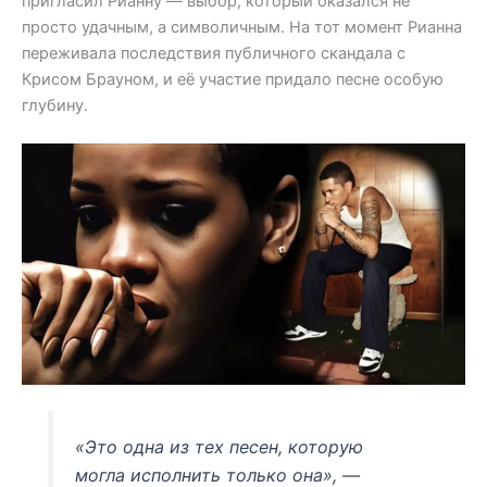
пригласил Рианну — выбор, который оказался не
просто удачным, а символичным. На тот момент Рианна
переживала последствия публичного скандала с
Крисом Брауном, и её участие придало песне особую
глубину.
«Это одна из тех песен, которую
могла исполнить только она», —