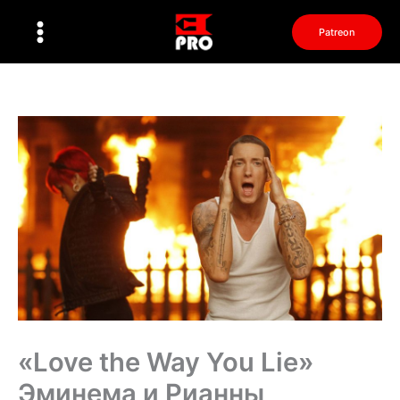
Перейти
к
Patreon
содержимому
«Love the Way You Lie»
Эминема и Рианны