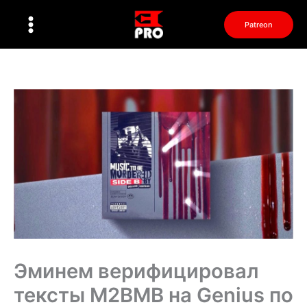
Перейти
к
Patreon
содержимому
Эминем верифицировал
тексты M2BMB на Genius по