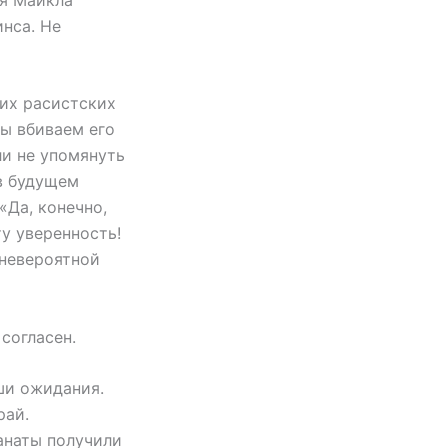
нса. Не
ких расистских
мы вбиваем его
ли не упомянуть
в будущем
«Да, конечно,
у уверенность!
 невероятной
согласен.
ши ожидания.
рай.
фанаты получили