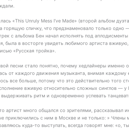
 ждали.
лась «This Unruly Mess I’ve Made» (второй альбом дуэта
 горящую спичку, что предзнаменовало только одно — «
трек с альбома Бен начал исполнять под аплодисменты
я, была в восторге увидеть любимого артиста вживую,
писью «Русская тройка».
вой песни стало понятно, почему хедлайнеры именно о
ась от каждого движения музыканта, внимая каждому е
сь все больше, потому что это действительно того ст
сполнение вживую относительно сложных синглов — у 
, выдерживать ритм и одновременно успевать танцеват
что артист много общался со зрителями, рассказывал 
е приключились с ним в Москве и не только: » Члены 
правляюсь куда-то выступать, всегда говорят мне: «о, т