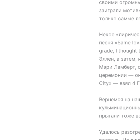
своими огромным
заиграли мотивы
только самые ле
Некое «лиричес
песня «Same lov
grade, I though
Эллен, а затем,
Мэри Ламберт, о
церемонии — он 
City» — взял 4 
Вернемся на наш
кульминационны
прыгали тоже в
Удалось разогре
вдоволь. Не ск