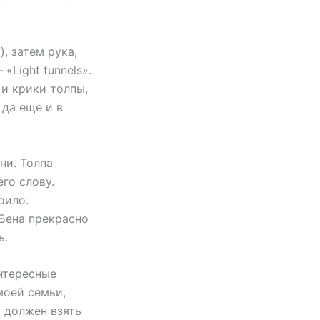
), затем рука,
Light tunnels».
 и крики толпы,
 да еще и в
ни. Толпа
го слову.
оило.
Бена прекрасно
ь.
интересные
моей семьи,
ы должен взять