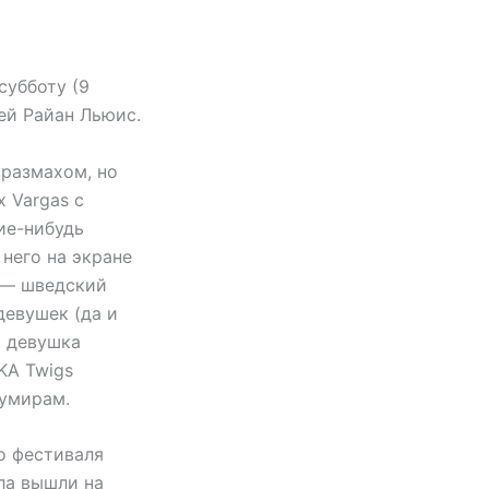
субботу (9
жей Райан Льюис.
 размахом, но
 Vargas с
ие-нибудь
 него на экране
p — шведский
девушек (да и
и девушка
KA Twigs
кумирам.
о фестиваля
тла вышли на