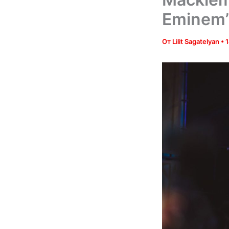
Eminem
От
Lilit Sagatelyan
•
1