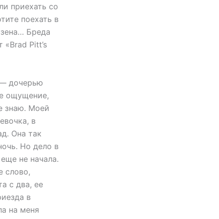
ли приехать со
отите поехать в
кузена… Бреда
«Brad Pitt’s
й — дочерью
ое ощущение,
е знаю. Моей
евочка, в
ад. Она так
ночь. Но дело в
 еще не начала.
е слово,
а с два, ее
риезда в
ла на меня