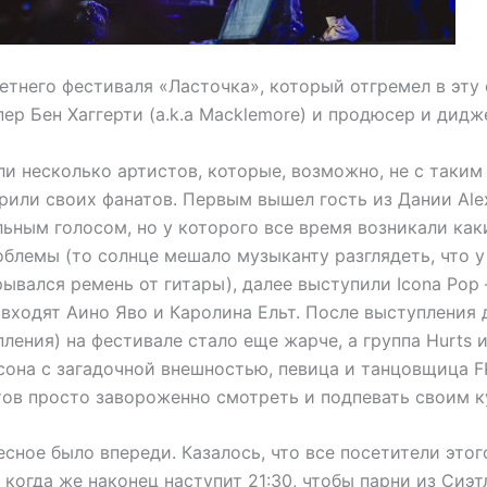
тнего фестиваля «Ласточка», который отгремел в эту 
пер Бен Хаггерти (a.k.a Macklemore) и продюсер и дид
и несколько артистов, которые, возможно, не с таким
рили своих фанатов. Первым вышел гость из Дании Alex
льным голосом, но у которого все время возникали как
блемы (то солнце мешало музыканту разглядеть, что у
рывался ремень от гитары), далее выступили Icona Po
 входят Аино Яво и Каролина Ельт. После выступления 
ления) на фестивале стало еще жарче, а группа Hurts 
сона с загадочной внешностью, певица и танцовщица F
тов просто завороженно смотреть и подпевать своим 
сное было впереди. Казалось, что все посетители этог
 когда же наконец наступит 21:30, чтобы парни из Сиэ