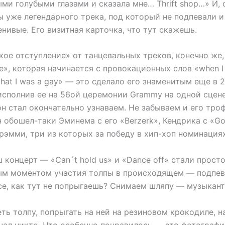
и голубыми глазами и сказала мне… Thrift shop…» И, 
 уже легендарного трека, под который не подпевали и
нивые. Его визитная карточка, что тут скажешь.
кое отступление» от танцевальных треков, конечно же
e», которая начинается с провокационных слов «when I 
t that I was a gay» — это сделало его знаменитым еще в 
 исполнив ее на 56ой церемонии Grammy на одной сцен
н стал окончательно узнаваем. Не забываем и его тро
обошел-таки Эминема с его «Berzerk», Кендрика с «Goo
Грэмми, три из которых за победу в хип-хоп номинациях
 концерт — «Can´t hold us» и «Dance off» стали прост
м моментом участия толпы в происходящем — подпева
се, как тут не попрыгаешь? Снимаем шляпу — музыкант
ть толпу, попрыгать на ней на резиновом крокодиле, н
учал никто. Что особенно понравилось — это фотограф