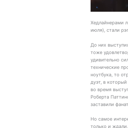
Хедлайнерами ле
июля), стали рэ
До них выступил
тоже удовлетво
удивительно си
технические про
ноутбука, то от
дуэт, в который
во время выступ
Роберта Паттин
заставили фана
Но самое интере
только и ждали,