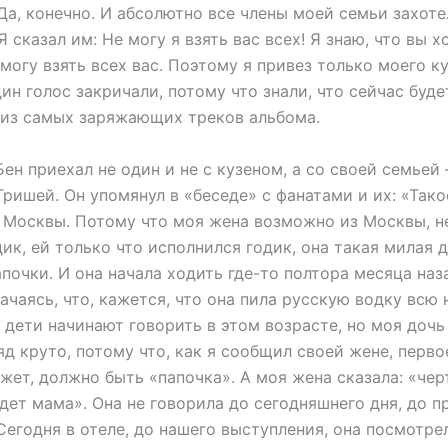
.Да, конечно. И абсолютно все члены моей семьи захоте
Я сказал им: Не могу я взять вас всех! Я знаю, что вы х
 могу взять всех вас. Поэтому я привез только моего 
ин голос закричали, потому что знали, что сейчас будет 
 из самых заряжающих треков альбома.
ен приехал не один и не с кузеном, а со своей семье
ришей. Он упомянул в «беседе» с фанатами и их: «Так
з Москвы. Потому что моя жена возможно из Москвы, н
ик, ей только что исполнился годик, она такая милая д
апочки. И она начала ходить где-то полтора месяца наз
ачаясь, что, кажется, что она пила русскую водку всю 
 дети начинают говорить в этом возрасте, но моя дочь
яд круто, потому что, как я сообщил своей жене, перво
жет, должно быть «папочка». А моя жена сказала: «черт
дет мама». Она не говорила до сегодняшнего дня, до п
Сегодня в отеле, до нашего выступления, она посмотре