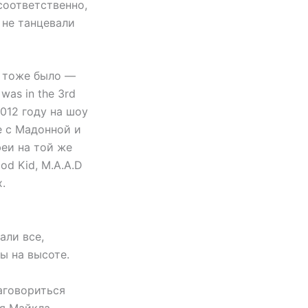
соответственно,
 не танцевали
, тоже было —
was in the 3rd
2012 году на шоу
е с Мадонной и
феи на той же
d Kid, M.A.A.D
.
о
ли все,
ы на высоте.
аговориться
ия Майкла