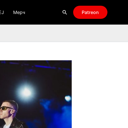
Поиск
EJ
Мерч
Patreon