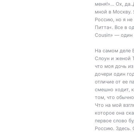
меня!»… Ох, да.
мной в Москву. 
Россию, но я не
Питта«. Все в од
Cousin» — один
На самом деле Б
Слоун и женой Т
что моя дочь и
дочери один год
отличие от ее п
смешно ходит, к
том, что обычно
Что на мой взгл
которое она ска
первое слово бу
Россию. Здесь. 