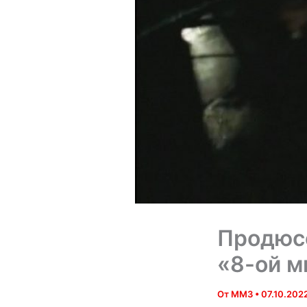
Продюсе
«8-ой м
От
MM3
•
07.10.202