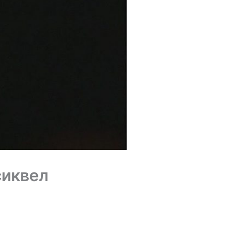
сиквел