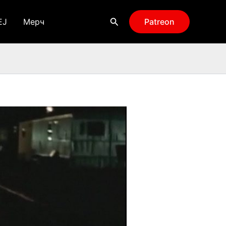
Поиск
EJ
Мерч
Patreon