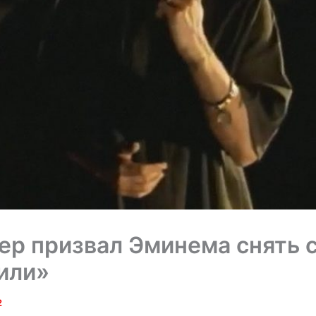
р призвал Эминема снять 
или»
2