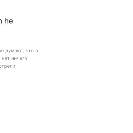
е думают, что в
 нет ничего
отрели