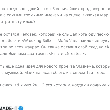
It, некогда вошедший в топ-5 величайших продюсеров в
тал с самыми громкими именами на сцене, включая Мар
мотреть эту идею?
е остался человек, который не слышал хоть оду песню
rmation» и «Wrecking Ball» — Майк Уилл приложил руку
ов во всех жанрах. Он также оставил свой след на «K
ля Эминема два трека, «Fall» и «Greatest».
сть еще одна идея для нового проекта Эминема, котор
 с музыкой. Майк написал об этом в своем Твиттере:
снять «8 милю 2»… О его истории, когда он получил к