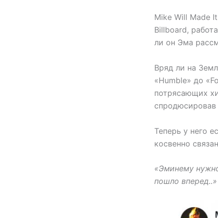
Mike Will Made 
Billboard, рабо
ли он Эма расс
Вряд ли на Земл
«Humble» до «Fo
потрясающих хит
спродюсировав д
Теперь у него е
косвенно связан
«Эминему нужно 
пошло вперед..»