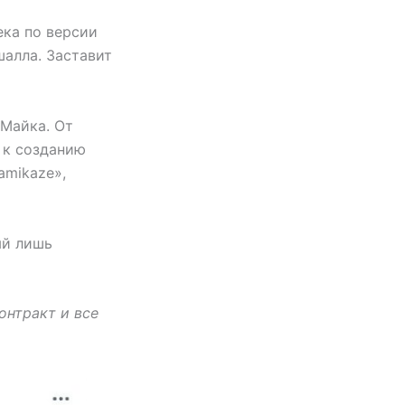
ека по версии
шалла. Заставит
 Майка. От
 к созданию
amikaze»,
ый лишь
онтракт и все