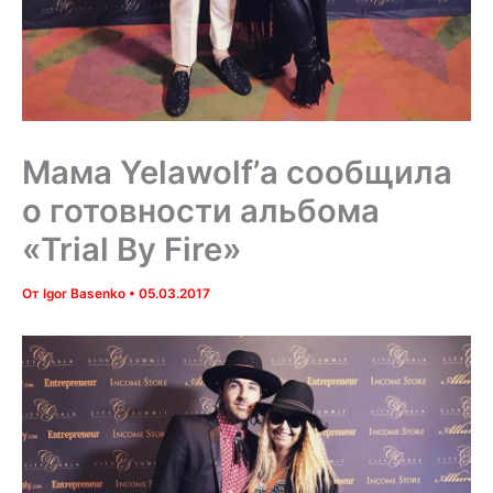
Мама Yelawolf’а сообщила
о готовности альбома
«Trial By Fire»
От
Igor Basenko
•
05.03.2017