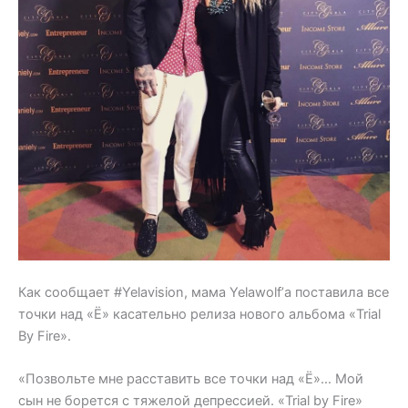
Как сообщает #Yelavision, мама Yelawolf’а поставила все
точки над «Ё» касательно релиза нового альбома «Trial
By Fire».
«Позвольте мне расставить все точки над «Ё»… Мой
сын не борется с тяжелой депрессией. «Trial by Fire»