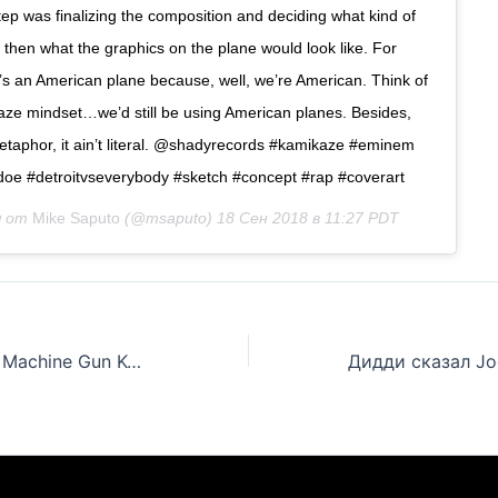
tep was finalizing the composition and deciding what kind of
 then what the graphics on the plane would look like. For
’s an American plane because, well, we’re American. Think of
kaze mindset…we’d still be using American planes. Besides,
a metaphor, it ain’t literal. @shadyrecords #kamikaze #eminem
doe #detroitvseverybody #sketch #concept #rap #coverart
я от
Mike Saputo
(@msaputo)
18 Сен 2018 в 11:27 PDT
Новый скандал: Machine Gun Kelly выступил с «Rap Devil» на разогреве у Fall Out Boy