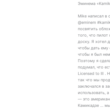
Эминема «Kamik
Mike написал в
@eminem #kamik
посвятить облож
того, что пилот
доску. Я хотел 
чтобы дать ему
чтобы я был не
Поэтому я сдела
подумал, что е
Licensed to Ill
так что мы про
заключался в з
использовать, а
— это американ
Камикадзе … мы