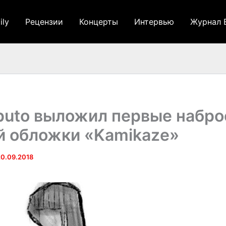
ily
Рецензии
Концерты
Интервью
Журнал 
puto выложил первые набро
 обложки «Kamikaze»
20.09.2018