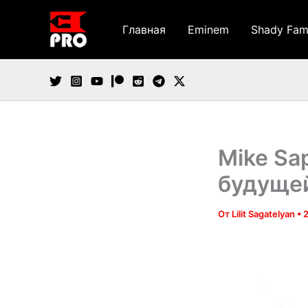
Перейти
к
Главная
Eminem
Shady Fam
содержимому
Mike Sa
будущей
От
Lilit Sagatelyan
•