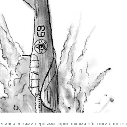
делился своими первыми зарисовками обложки нового 