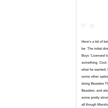
Here’s a bit of 
be. The initial d
Boys “Licensed to 
something. Cool, 
what he wanted, b
some other option
doing Beasties TO
Beasties, and als
some pretty stron
all though Marsha