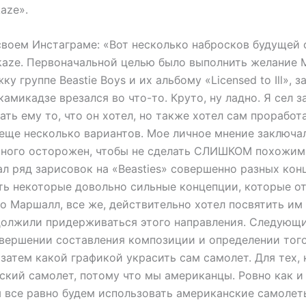
aze».
 своем Инстаграме: «Вот несколько набросков будущей
aze. Первоначальной целью было выполнить желание
ку группе Beastie Boys и их альбому «Licensed to Ill», 
 камикадзе врезался во что-то. Круто, ну ладно. Я сел 
дать ему то, что он хотел, но также хотел сам проработа
 еще несколько вариантов. Мое личное мнение заключал
много осторожен, чтобы не сделать СЛИШКОМ похожим н
л ряд зарисовок на «Beasties» совершенно разных кон
сть некоторые довольно сильные концепции, которые о
 . Но Маршалл, все же, действительно хотел посвятить им
должили придерживаться этого направления. Следующ
авершении составления композиции и определении того
 затем какой графикой украсить сам самолет. Для тех,
ский самолет, потому что мы американцы. Ровно как 
 все равно будем использовать американские самолеты