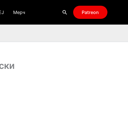
Поиск
EJ
Мерч
Patreon
ски