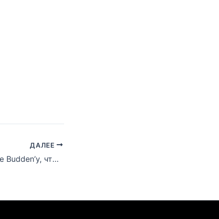
ДАЛЕЕ
Дидди сказал Joe Budden’у, что разберётся с Эминемом, связавшим его со смертью 2Pac