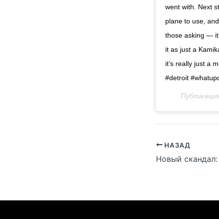
went with. Next s
plane to use, and
those asking — it
it as just a Kami
it’s really just 
#detroit #whatup
Публикаци
НАЗАД