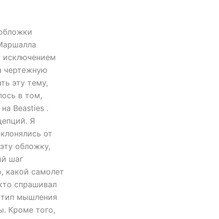
 обложки
 Маршалла
за исключением
за чертежную
ть эту тему,
ось в том,
а Beasties .
цепций. Я
тклонялись от
 эту обложку,
ий шаг
, какой самолет
 кто спрашивал
и тип мышления
. Кроме того,