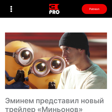
Перейти
к
Patreon
содержимому
Эминем представил новый
трейлер «Миньонов»