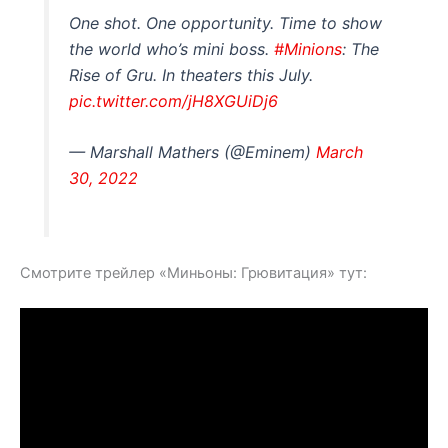
One shot. One opportunity. Time to show
the world who’s mini boss.
#Minions
: The
Rise of Gru. In theaters this July.
pic.twitter.com/jH8XGUiDj6
— Marshall Mathers (@Eminem)
March
30, 2022
Смотрите трейлер «Миньоны: Грювитация» тут: