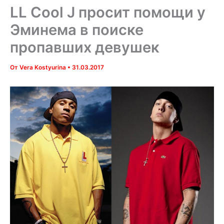
LL Cool J просит помощи у
Эминема в поиске
пропавших девушек
От
Vera Kostyurina
•
31.03.2017