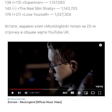
136 (+13) «Superman» — 1,157,083
145 (-) «The Real Slim Shady» — 1,143,703
178 (+21) «Lose Yourself» — 1,027,304
Кстати, недавно клип «Mockingbird» попал на 25-ю
строчку в общем чарте YouTube UK.