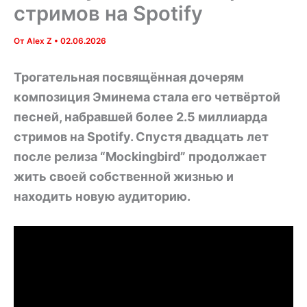
стримов на Spotify
От
Alex Z
•
02.06.2026
Трогательная посвящённая дочерям
композиция Эминема стала его четвёртой
песней, набравшей более 2.5 миллиарда
стримов на Spotify. Спустя двадцать лет
после релиза “Mockingbird” продолжает
жить своей собственной жизнью и
находить новую аудиторию.