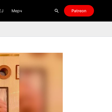
Поиск
EJ
Мерч
Patreon