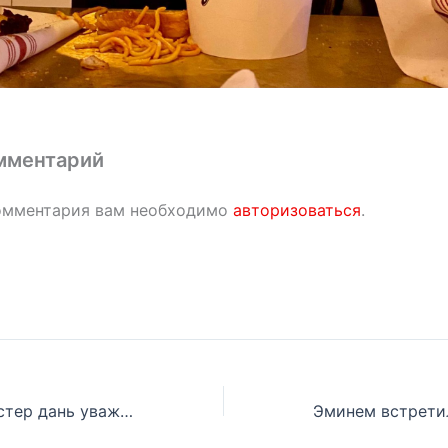
мментарий
омментария вам необходимо
авторизоваться
.
Телеканал HBO стер дань уважения Эминема LL Cool J из записи выступления