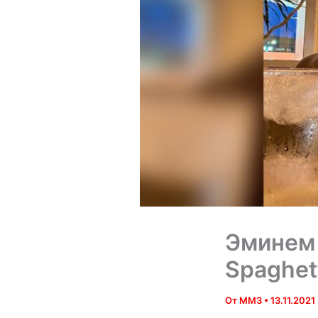
Эминем 
Spaghet
От
MM3
•
13.11.2021