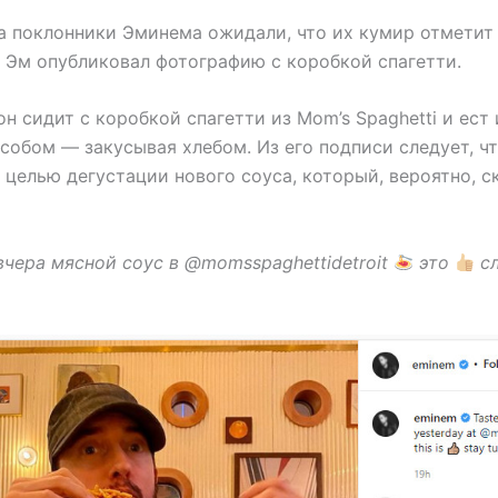
гда поклонники Эминема ожидали, что их кумир отмети
, Эм опубликовал фотографию с коробкой спагетти.
н сидит с коробкой спагетти из Mom’s Spaghetti и ест
собом — закусывая хлебом. Из его подписи следует, чт
 целью дегустации нового соуса, который, вероятно, с
вчера мясной соус в @momsspaghettidetroit
это
сл