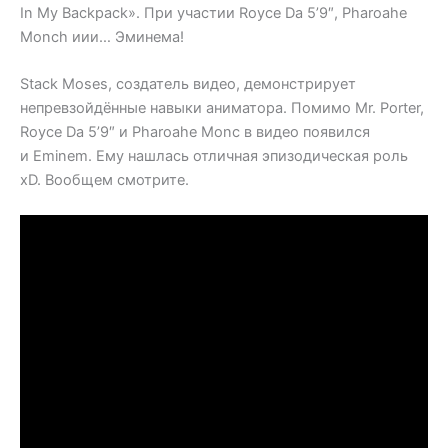
In My Backpack». При участии Royce Da 5’9″, Pharoahe
Monch иии… Эминема!
Stack Moses, создатель видео, демонстрирует
непревзойдённые навыки аниматора. Помимо Mr. Porter,
Royce Da 5’9″ и Pharoahe Monc в видео появился
и Eminem. Ему нашлась отличная эпизодическая роль
xD. Вообщем смотрите.