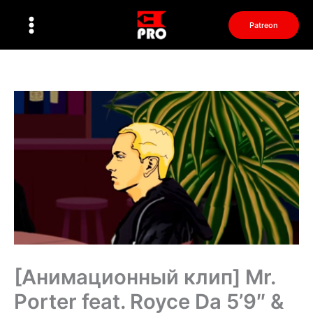
Перейти
к
Patreon
содержимому
[Анимационный клип] Mr.
Porter feat. Royce Da 5’9″ &