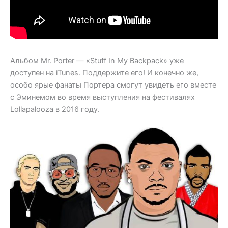
Альбом Mr. Porter — «Stuff In My Backpack» уже
доступен на iTunes. Поддержите его! И конечно же,
особо ярые фанаты Портера смогут увидеть его вместе
с Эминемом во время выступления на фестивалях
Lollapalooza в 2016 году.