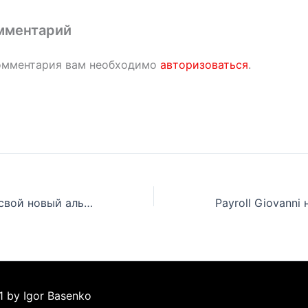
мментарий
омментария вам необходимо
авторизоваться
.
Logic объяснил свой новый альбом через отсылку к «8-й миле» Эминема
1 by Igor Basenko