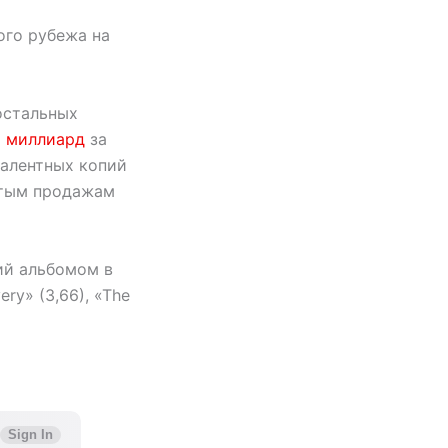
ого рубежа на
остальных
 миллиард
за
валентных копий
стым продажам
ий альбомом в
ry» (3,66), «The