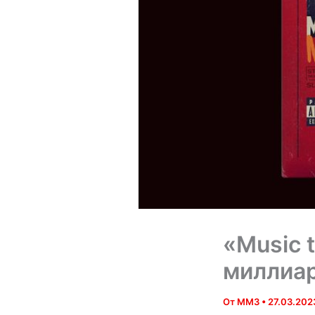
«Music 
миллиар
От
MM3
•
27.03.202