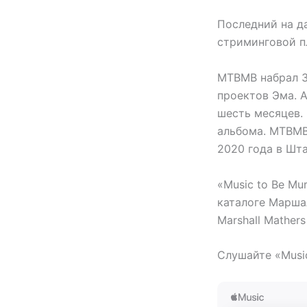
Последний на д
стриминговой п
MTBMB набрал 3
проектов Эма. 
шесть месяцев. 
альбома. MTBMB
2020 года в Шта
«Music to Be M
каталоге Маршал
Marshall Mathers
Слушайте «Music