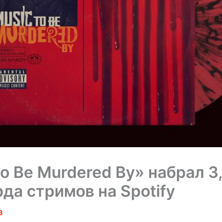
to Be Murdered By» набрал 3
да стримов на Spotify
3