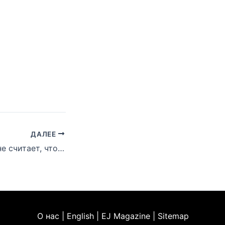
ДАЛЕЕ
Payroll Giovanni не считает, что Эминем чем-то обязан молодым рэперам из Детройта
О нас | English | EJ Magazine | Sitemap