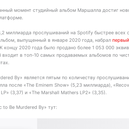
анный момент студийный альбом Маршалла достиг нов
латформе.
,2 миллиарда прослушиваний на Spotify быстрее всех 
Альбом, выпущенный в январе 2020 года, набрал
первый
К концу 2020 года было продано более 1 053 000 экви
 входит в топ-10 самых продаваемых альбомов по чи
тах.
urdered By» является пятым по количеству прослушиван
ла после «The Eminem Show» (5,23 миллиарда), «Recove
 LP» (3,37) и «The Marshall Mathers LP2» (3,35).
 to Be Murdered By» тут: