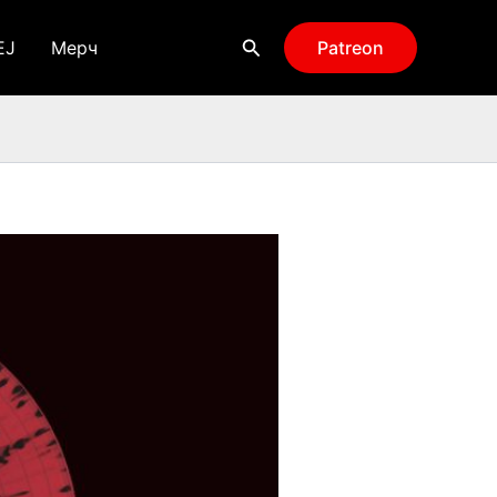
Поиск
EJ
Мерч
Patreon