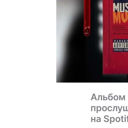
Альбом 
прослуш
на Spoti