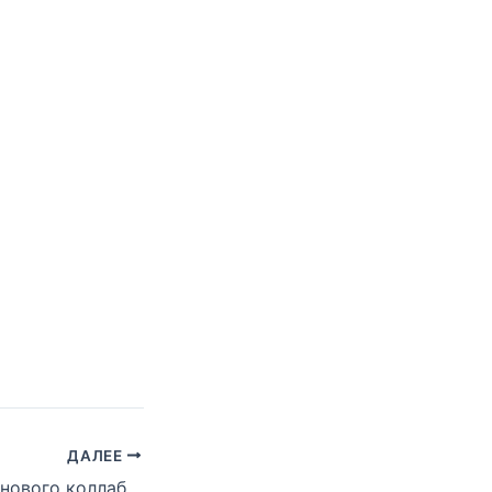
ДАЛЕЕ
Смотрите тизер нового коллаба Busta Rhymes и Dr. Dre