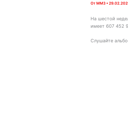
От
MM3
•
29.02.20
На шестой неде
имеет 607 452 9
Слушайте альбо