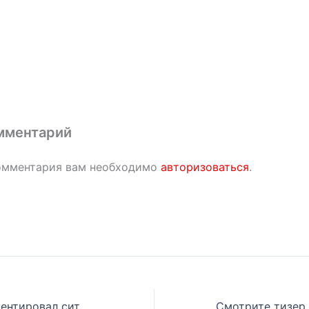
мментарий
омментария вам необходимо
авторизоваться
.
Bizarre прокомментировал ситуацию с Tee Grizzley и Эминемом