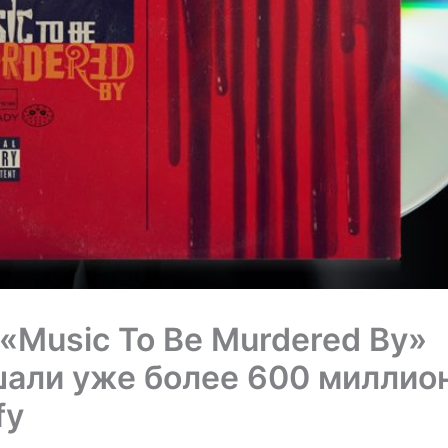
«Music To Be Murdered By»
али уже более 600 миллион
fy