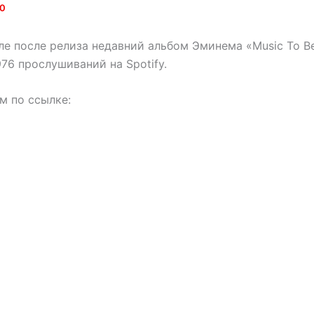
20
ле после релиза недавний альбом Эминема «Music To B
76 прослушиваний на Spotify.
м по ссылке: