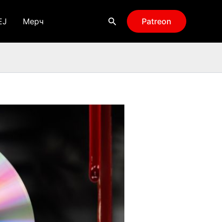
Поиск
EJ
Мерч
Patreon