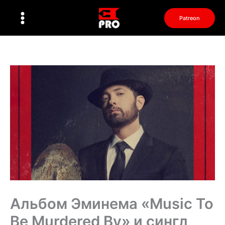
Перейти
к
Patreon
содержимому
Альбом Эминема «Music To
Be Murdered By» и сингл