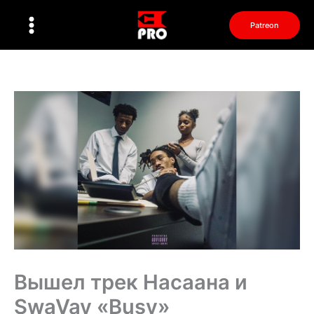
Перейти
к
Patreon
содержимому
Вышел трек Насаана и
SwaVay «Busy»