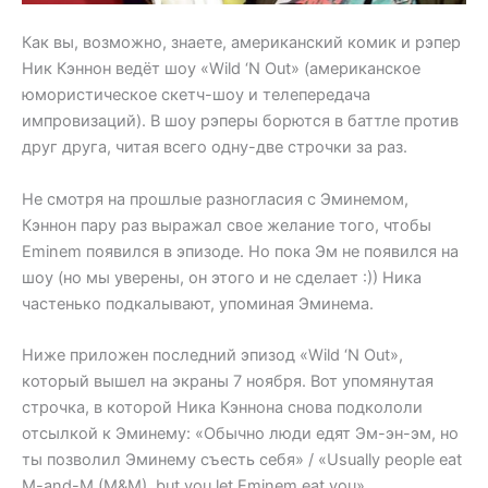
Как вы, возможно, знаете, американский комик и рэпер
Ник Кэннон ведёт шоу «Wild ‘N Out» (американское
юмористическое скетч-шоу и телепередача
импровизаций). В шоу рэперы борются в баттле против
друг друга, читая всего одну-две строчки за раз.
Не смотря на прошлые разногласия с Эминемом,
Кэннон пару раз выражал свое желание того, чтобы
Eminem появился в эпизоде. Но пока Эм не появился на
шоу (но мы уверены, он этого и не сделает :)) Ника
частенько подкалывают, упоминая Эминема.
Ниже приложен последний эпизод «Wild ‘N Out»,
который вышел на экраны 7 ноября. Вот упомянутая
строчка, в которой Ника Кэннона снова подкололи
отсылкой к Эминему: «Обычно люди едят Эм-эн-эм, но
ты позволил Эминему съесть себя» / «Usually people eat
M-and-M (M&M), but you let Eminem eat you».