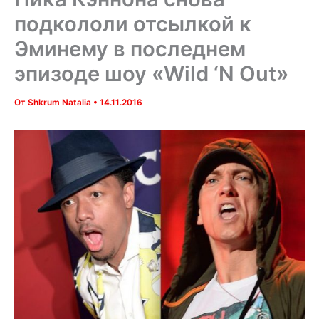
подкололи отсылкой к
Эминему в последнем
эпизоде шоу «Wild ‘N Out»
От
Shkrum Natalia
•
14.11.2016