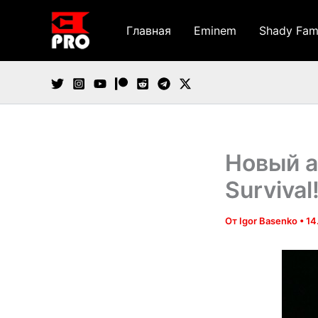
Перейти
к
Главная
Eminem
Shady Fam
содержимому
Новый а
Survival
От
Igor Basenko
•
14