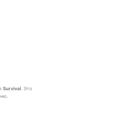
ся
Survival
. Это
сню.