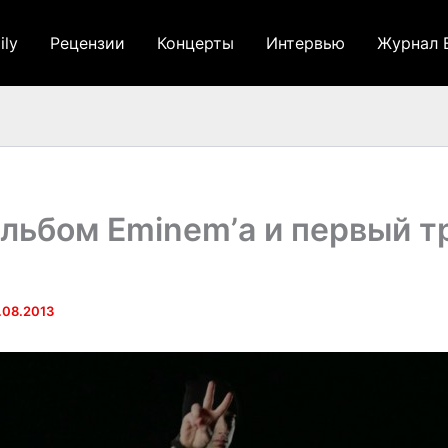
ily
Рецензии
Концерты
Интервью
Журнал 
льбом Eminem’а и первый т
!
.08.2013