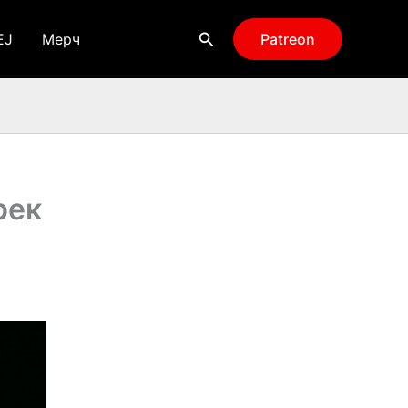
Поиск
EJ
Мерч
Patreon
рек