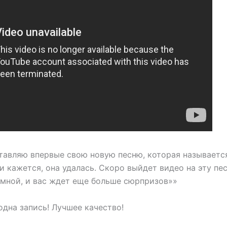
тавляю впервые свою новую песню, которая называет
 и кажется, она удалась. Скоро выйдет видео на эту пе
 мной, и вас ждет еще больше сюрпризов»»
дна запись! Лучшее качество!