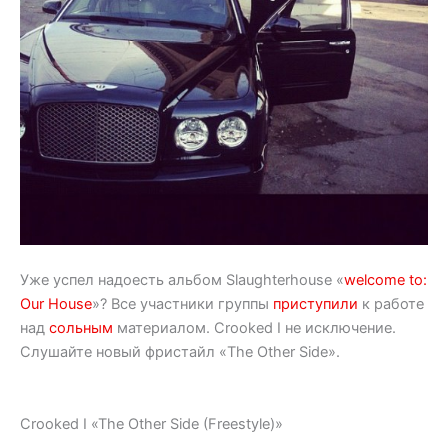
Уже успел надоесть альбом Slaughterhouse «
welcome to:
Our House
»? Все участники группы
приступили
к работе
над
сольным
материалом. Crooked I не исключение.
Слушайте новый фристайл «The Other Side».
Crooked I «The Other Side (Freestyle)»