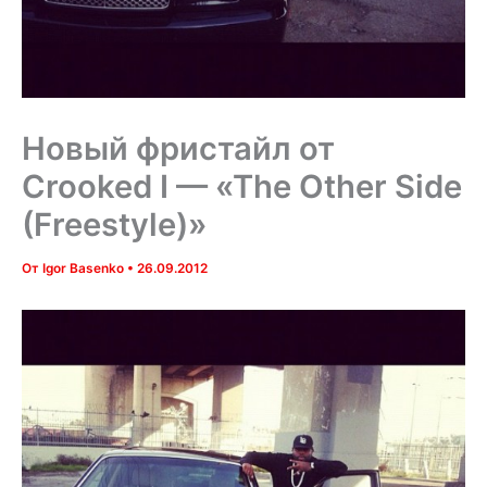
Новый фристайл от
Crooked I — «The Other Side
(Freestyle)»
От
Igor Basenko
•
26.09.2012