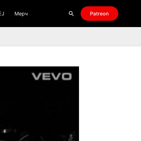
Поиск
EJ
Мерч
Patreon