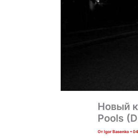
Новый к
Pools (
От
Igor Basenko
•
04