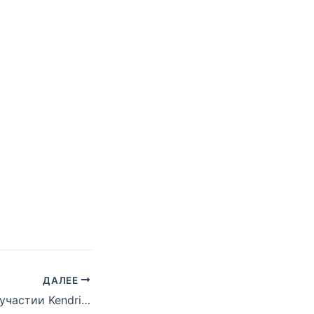
ДАЛЕЕ
Новый трек при участии Kendrick Lamar — «Star Life»