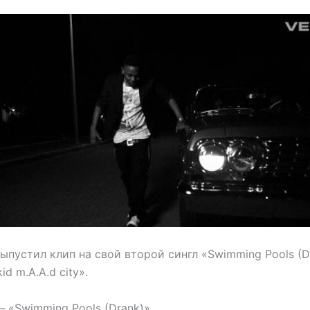
выпустил клип на свой второй сингл «Swimming Pools (D
d m.A.A.d city».
— «Swimming Pools (Drank)»