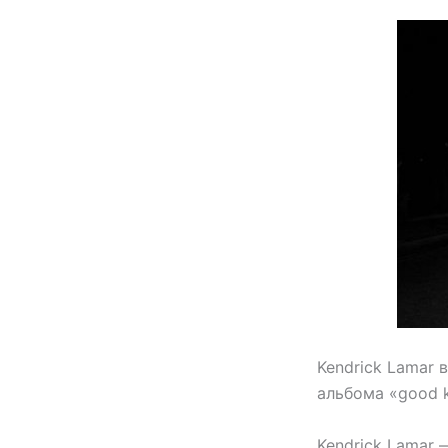
Kendrick Lamar 
альбома «good ki
Kendrick Lamar 