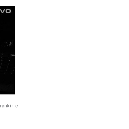
rank)» с