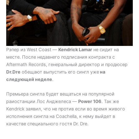
Рэпер из West Coast —
Kendrick Lamar
не сидит на
месте. После недавнего подписания контракта с
Aftermath Records
, генеральный директор и продюсер
Dr.Dre
обещают выпустить его сингл уже
на
следующей неделе
.
Премьера сингла будет вещаться на популярной
раиостанции Лос Анджелеса —
Power 106
. Так же
Kendrick заявил, что не против если во время живого
исполнения сингла на Coachella, к нему выйдет в
качестве специального гостя Dr. Dre.