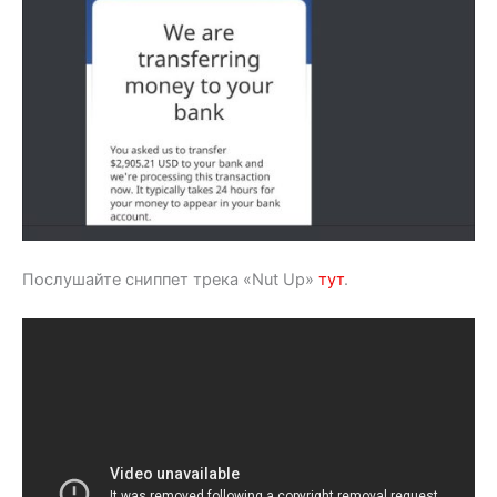
Послушайте сниппет трека «Nut Up»
тут
.