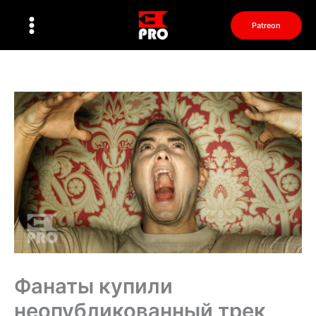
Перейти
к
Patreon
содержимому
Фанаты купили
неопубликованный трек