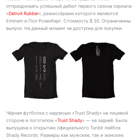
отпраздновать успешный дебют первого сезона сериала
«
Detroit Rubber
», режиссёрами которого являются
Eminem и Пол Розенберг. Стоимость $ 30. Ограниченны
выпуск. На данный момент не доступна для покупки.
Чёрная футболка с надписью «Trust Shady» на лицевой
стороне и логотипом «
Trust Shady
» — на задней. Была
выпущена к открытию официального Tunblr лейбла
Shady Records. Размеры как мужские, так и женские.