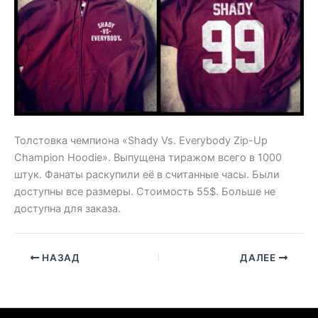
Толстовка чемпиона «Shady Vs. Everybody Zip-Up
Champion Hoodie». Выпущена тиражом всего в 1000
штук. Фанаты раскупили её в считанные часы. Были
доступны все размеры. Стоимость 55$. Больше не
доступна для заказа.
НАЗАД
ДАЛЕЕ