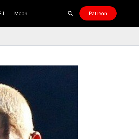
Поиск
EJ
Мерч
Patreon