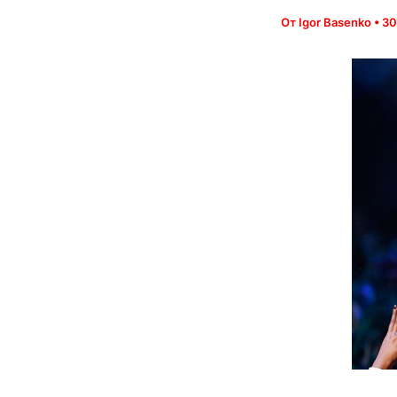
От
Igor Basenko
•
30