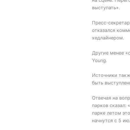
на сцене. Перег
выступать».
Пресс-секретарь
отказался комм
хедлайнером.
Другие менее «о
Young.
Источники такж
быть выступлен
Отвечая на воп
парков сказал: 
парке летом это
начнутся с 5 ию