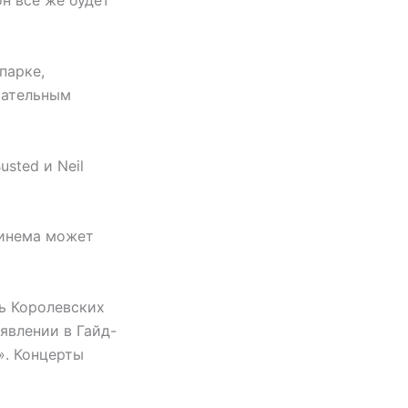
он все же будет
парке,
чательным
sted и Neil
минема может
ь Королевских
явлении в Гайд-
». Концерты