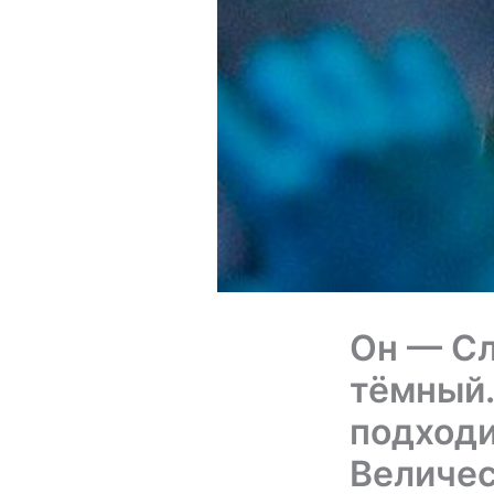
Он — Сл
тёмный.
подходи
Величе