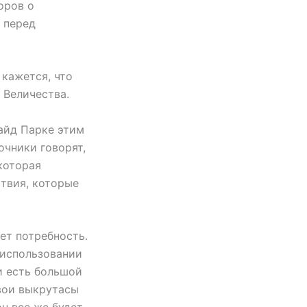
оров о
 перед
 кажется, что
 Величества.
Гайд Парке этим
очники говорят,
которая
ствия, которые
ет потребность.
 использовании
и есть большой
свои выкрутасы