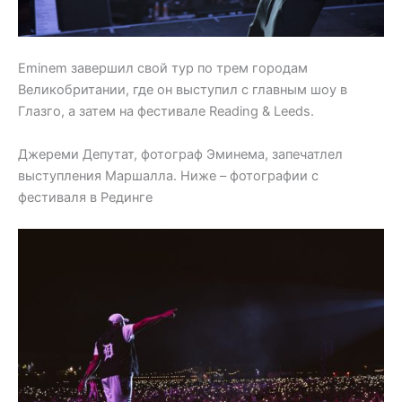
Eminem завершил свой тур по трем городам
Великобритании, где он выступил с главным шоу в
Глазго, а затем на фестивале Reading & Leeds.
Джереми Депутат, фотограф Эминема, запечатлел
выступления Маршалла. Ниже – фотографии с
фестиваля в Рединге