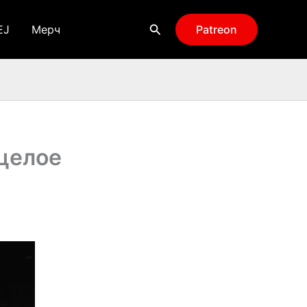
Поиск
EJ
Мерч
Patreon
целое