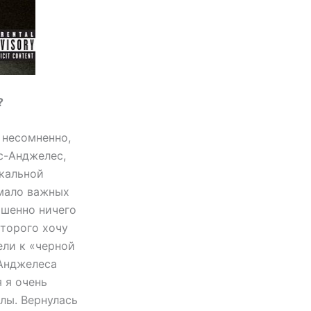
?
и несомненно,
ос-Анджелес,
ыкальной
емало важных
ршенно ничего
оторого хочу
ели к «черной
-Анджелеса
 я очень
лы. Вернулась