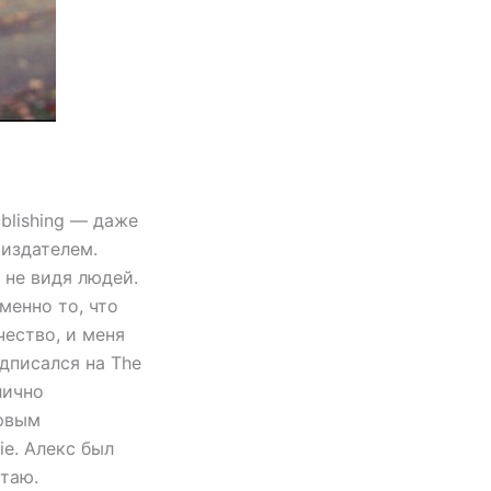
ublishing — даже
 издателем.
 не видя людей.
менно то, что
чество, и меня
дписался на The
лично
ервым
ie. Алекс был
отаю.