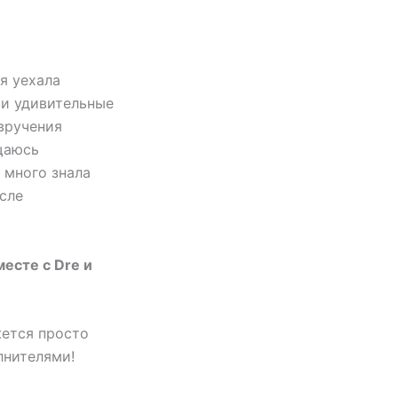
 я уехала
эти удивительные
вручения
бщаюсь
 много знала
осле
месте с Dre и
жется просто
лнителями!