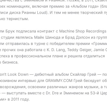
дничества с Эминемом и Рианной. Позже, в 2011, Скайл
рех номинациях, включая премию за «Альбом года» (бл
писи диска Рианны Loud). И тем не менее творческий п
ьно тернистым.
ли Брук подписала контракт с Machine Shop Recordings
студии являлись Майк Шинода и Брэд Дэлсон из группы 
лли отправилась в турне с победителем премии «Грэмм
прочих она работала с K. D. Lang, Teddy Geiger, Jamie C
успеха в профессиональном плане и решила отдалиться
 бизнеса.
on’t Look Down — дебютный альбом Скайлар Грей — по
люзивном интервью для GRAMMY.COM Грей беседует об 
возрождения, освоении различных жанров музыки, а т
о — выступать вместе с Dr. Dre и Эминемом на 53-й Ц
и» в 2011 году.