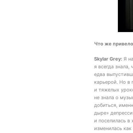
Что же привело
Skylar Grey:
Я н
я всегда знала,
едва выпустивш
карьерой. Но в 
и тяжелых уроко
не знала о музы
добиться, имен
дыре» депресси
и поселилась в 
изменилась как