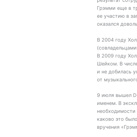
результат сотру
Грэмми еще в т
ее участию в за
оказался довол
В 2004 году Хол
(совладельцами 
В 2009 году Хо
Шейком. В числе 
и не добилась 
от музыкального
9 июля вышел D
именем. В экск
необходимости 
каково это был
вручения «Грэмм