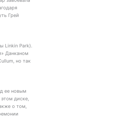
ар завоевала
агодаря
уть Грей
Linkin Park).
и» Данканом
ullum, но так
д ее новым
этом диске,
акже о том,
еремонии