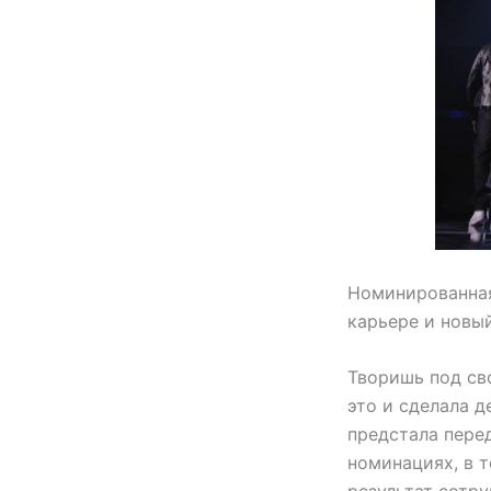
Номинированная
карьере и новый
Творишь под св
это и сделала д
предстала перед
номинациях, в т