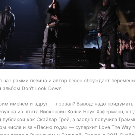
 на Грэмми певица и автор песен обсуждает перемены
 альбом Don’t Look Down.
оим именем и вдруг — провал? Вывод: надо придумать 
евушка из штата Висконсин Холли Брук Хаферманн, когд
 публикой как Скайлар Грей, а заодно получила Грэмм
ом числе и за «Песню года» — суперхит Love The Way Y