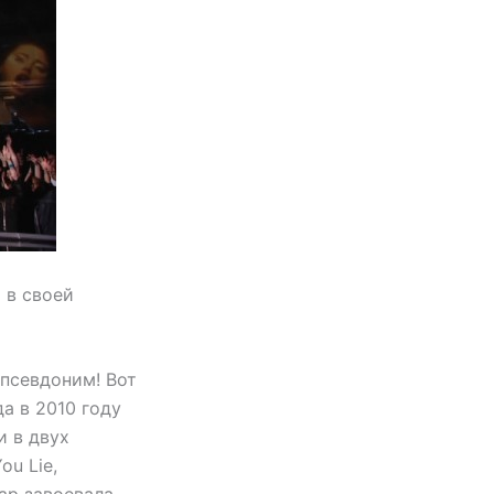
 в своей
псевдоним! Вот
а в 2010 году
и в двух
ou Lie,