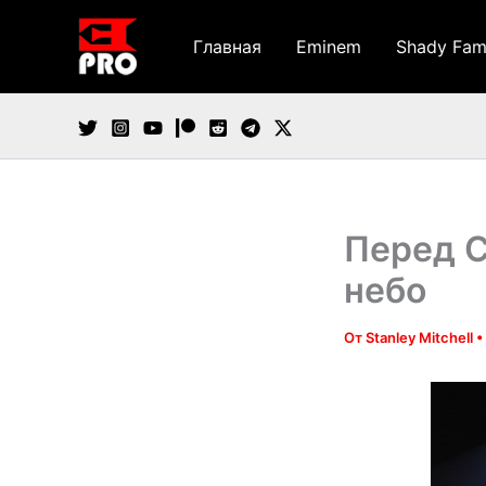
Перейти
к
Главная
Eminem
Shady Fam
содержимому
Перед С
небо
От
Stanley Mitchell
•