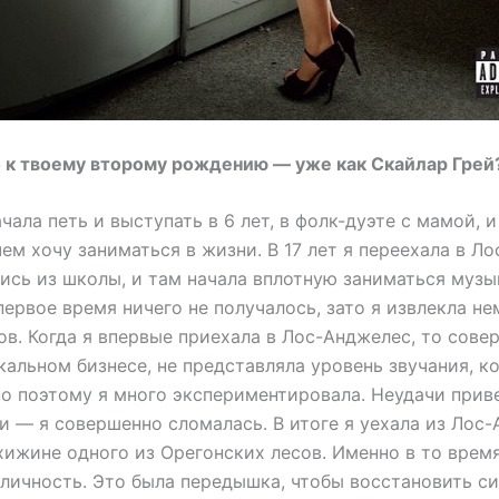
 к твоему второму рождению — уже как Скайлар Грей
ачала петь и выступать в 6 лет, в фолк-дуэте с мамой, 
 чем хочу заниматься в жизни. В 17 лет я переехала в Л
ись из школы, и там начала вплотную заниматься муз
первое время ничего не получалось, зато я извлекла н
в. Когда я впервые приехала в Лос-Анджелес, то сове
кальном бизнесе, не представляла уровень звучания, к
но поэтому я много экспериментировала. Неудачи прив
и — я совершенно сломалась. В итоге я уехала из Лос
хижине одного из Орегонских лесов. Именно в то время
 личность. Это была передышка, чтобы восстановить си