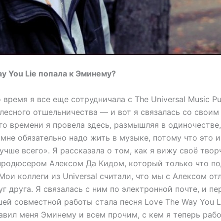
y You Lie попала к Эминему?
о время я все еще сотрудничала с The Universal Music P
лесного отшельничества — и вот я связалась со своим
го времени я провела здесь, размышляя в одиночестве,
 мне обязательно надо жить в музыке, потому что это и
учше всего». Я рассказала о том, как я вижу своё твор
продюсером Алексом Да Кидом, который только что по
. Мои коллеги из Universal считали, что мы с Алексом от
г друга. Я связалась с ним по электронной почте, и п
ей совместной работы стала песня Love The Way You L
авил меня Эминему и всем прочим, с кем я теперь раб