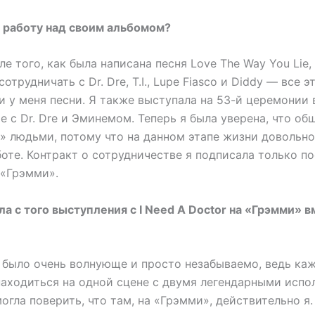
а работу над своим альбомом?
ле того, как была написана песня Love The Way You Lie,
сотрудничать с Dr. Dre, T.I., Lupe Fiasco и Diddy — все 
и у меня песни. Я также выступала на 53-й церемонии 
 с Dr. Dre и Эминемом. Теперь я была уверена, что о
» людьми, потому что на данном этапе жизни довольно
оте. Контракт о сотрудничестве я подписала только п
 «Грэмми».
а с того выступления с I Need A Doctor на «Грэмми» в
 было очень волнующе и просто незабываемо, ведь ка
аходиться на одной сцене с двумя легендарными испо
могла поверить, что там, на «Грэмми», действительно я.