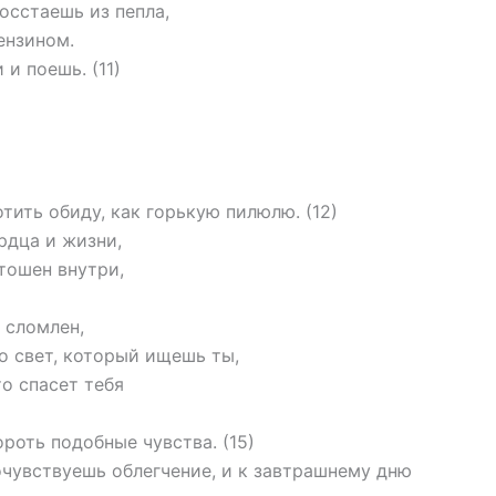
осстаешь из пепла,
ензином.
и поешь. (11)
тить обиду, как горькую пилюлю. (12)
рдца и жизни,
стошен внутри,
 сломлен,
о свет, который ищешь ты,
о спасет тебя
роть подобные чувства. (15)
очувствуешь облегчение, и к завтрашнему дню