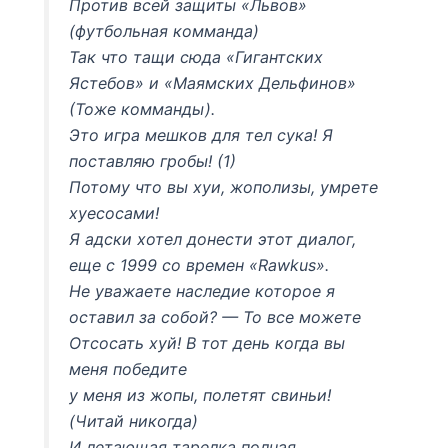
Против всей защиты «Львов»
(футбольная комманда)
Так что тащи сюда «Гигантских
Ястебов» и «Маямских Дельфинов»
(Тоже комманды).
Это игра мешков для тел сука! Я
поставляю гробы! (1)
Потому что вы хуи, жополизы, умрете
хуесосами!
Я адски хотел донести этот диалог,
еще с 1999 со времен «Rawkus».
Не уважаете наследие которое я
оставил за собой? — То все можете
Отсосать хуй! В тот день когда вы
меня победите
у меня из жопы, полетят свиньи!
(Читай никогда)
И летающая тарелка полная