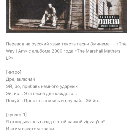
Перевод на русский язык текста песни Эминема — «The
Way I Am» с альбома 2000 года «The Marshall Mathers
LP».
[интро]
Дре, включай
ЭЙ, йо, прибавь немного ударных
Эй, йо… Эта песня для каждого…
Похуй… Просто заткнись и слушай… Эй йо…
[куплет 1]
Я откидываюсь назад с этой пачкой zigzag’ов*
И этим пакетом травы