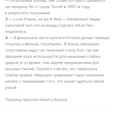
— популярный рэппер, пик славы которого пришёлся
на середину 90-х годов. Погиб в 1997-м году
в результате покушения.
3
— Louis Freese, он же B-Real — бесменный лидер
культовой хип-хоп команды Cypress Hill из Лос-
Анджелеса.
4
— В финальной части куплета Eminem делает прямую
отсылку к фильму «Southpaw». В боксе леворукие
спортсмены ведут не типичный стиль боя, так как
передняя рука используется для нанесения слабых
ударов, в то время , как задняя предназанчена для
мощных панчей. Принято считать, что левая рука
слабее правой. Маршалл сравнивает свои скромные
начала с пониманием того, что значит драться левой
рукой.
Перевод прислал Никита Власов.