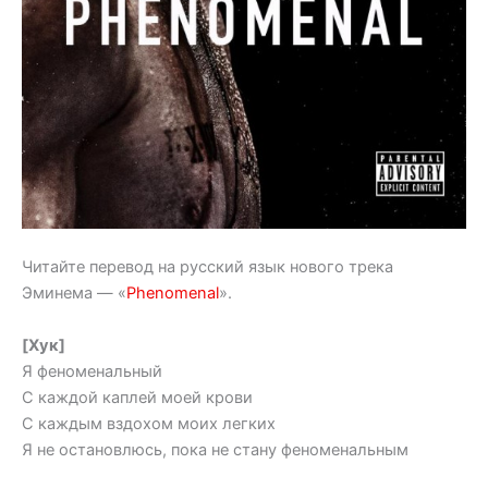
Читайте перевод на русский язык нового трека
Эминема — «
Phenomenal
».
[Хук]
Я феноменальный
С каждой каплей моей крови
С каждым вздохом моих легких
Я не остановлюсь, пока не стану феноменальным