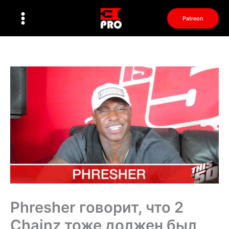
Перейти
к
Patreon
содержимому
Phresher говорит, что 2
Chainz тоже должен был