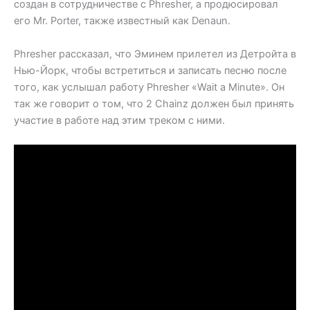
создан в сотрудничестве с Phresher, а продюсировал
его Mr. Porter, также известный как Denaun.
Phresher рассказал, что Эминем прилетел из Детройта в
Нью-Йорк, чтобы встретиться и записать песню после
того, как услышал работу Phresher «Wait a Minute». Он
так же говорит о том, что 2 Chainz должен был принять
участие в работе над этим треком с ними.