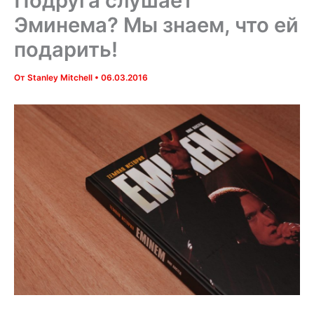
Подруга слушает
Эминема? Мы знаем, что ей
подарить!
От
Stanley Mitchell
•
06.03.2016