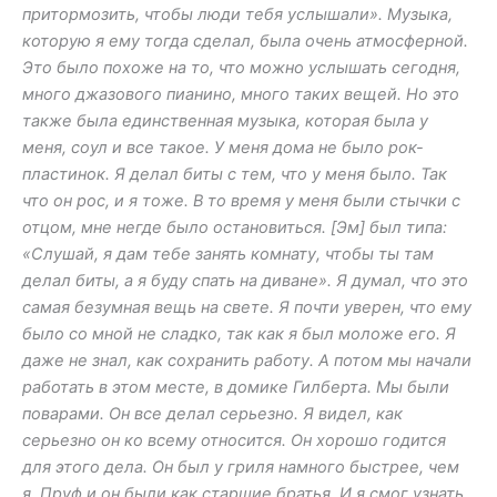
притормозить, чтобы люди тебя услышали». Музыка,
которую я ему тогда сделал, была очень атмосферной.
Это было похоже на то, что можно услышать сегодня,
много джазового пианино, много таких вещей. Но это
также была единственная музыка, которая была у
меня, соул и все такое. У меня дома не было рок-
пластинок. Я делал биты с тем, что у меня было. Так
что он рос, и я тоже. В то время у меня были стычки с
отцом, мне негде было остановиться. [Эм] был типа:
«Слушай, я дам тебе занять комнату, чтобы ты там
делал биты, а я буду спать на диване». Я думал, что это
самая безумная вещь на свете. Я почти уверен, что ему
было со мной не сладко, так как я был моложе его. Я
даже не знал, как сохранить работу. А потом мы начали
работать в этом месте, в домике Гилберта. Мы были
поварами. Он все делал серьезно. Я видел, как
серьезно он ко всему относится. Он хорошо годится
для этого дела. Он был у гриля намного быстрее, чем
я. Пруф и он были как старшие братья. И я смог узнать