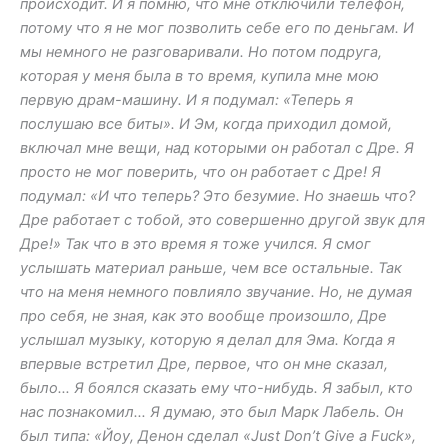
происходит. И я помню, что мне отключили телефон,
потому что я не мог позволить себе его по деньгам. И
мы немного не разговаривали. Но потом подруга,
которая у меня была в то время, купила мне мою
первую драм-машину. И я подумал: «Теперь я
послушаю все биты». И Эм, когда приходил домой,
включал мне вещи, над которыми он работал с Дре. Я
просто не мог поверить, что он работает с Дре! Я
подумал: «И что теперь? Это безумие. Но знаешь что?
Дре работает с тобой, это совершенно другой звук для
Дре!» Так что в это время я тоже учился. Я смог
услышать материал раньше, чем все остальные. Так
что на меня немного повлияло звучание. Но, не думая
про себя, не зная, как это вообще произошло, Дре
услышал музыку, которую я делал для Эма. Когда я
впервые встретил Дре, первое, что он мне сказал,
было… Я боялся сказать ему что-нибудь. Я забыл, кто
нас познакомил… Я думаю, это был Марк Лабель. Он
был типа: «Йоу, Денон сделал «Just Don’t Give a Fuck»,