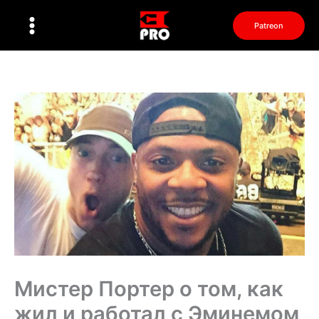
Перейти
к
Patreon
содержимому
Мистер Портер о том, как
жил и работал с Эминемом,