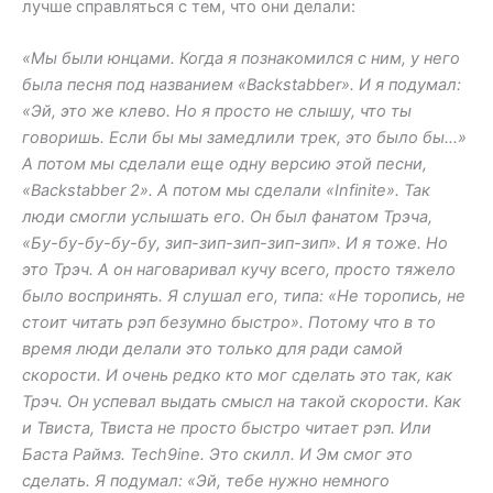
лучше справляться с тем, что они делали:
«Мы были юнцами. Когда я познакомился с ним, у него
была песня под названием «Backstabber». И я подумал:
«Эй, это же клево. Но я просто не слышу, что ты
говоришь. Если бы мы замедлили трек, это было бы…»
А потом мы сделали еще одну версию этой песни,
«Backstabber 2». А потом мы сделали «Infinite». Так
люди смогли услышать его. Он был фанатом Трэча,
«Бу-бу-бу-бу-бу, зип-зип-зип-зип-зип». И я тоже. Но
это Трэч. А он наговаривал кучу всего, просто тяжело
было воспринять. Я слушал его, типа: «Не торопись, не
стоит читать рэп безумно быстро». Потому что в то
время люди делали это только для ради самой
скорости. И очень редко кто мог сделать это так, как
Трэч. Он успевал выдать смысл на такой скорости. Как
и Твиста, Твиста не просто быстро читает рэп. Или
Баста Раймз. Tech9ine. Это скилл. И Эм смог это
сделать. Я подумал: «Эй, тебе нужно немного