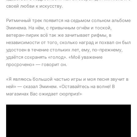
своей любви к искусству.
Ритмичный трек появится на седьмом сольном альбоме
Эминема. На нём, с привычным огнём и тоской,
ветеран-лирик всё так же зачитывает рифмы, в
независимости от того, сколько наград и похвал он был
удостоен в течение стольких лет, ему, по-прежнему,
удаётся сохранять «голод». «Моё уважение
просрочено» — говорит он.
«Я являюсь большой частью игры и моя песня звучит в
ней» — сказал Эминем. «Оставайтесь на волне! В
магазинах Вас ожидает сюрприз!»