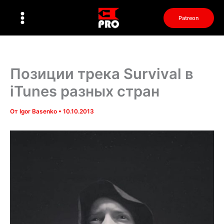
Перейти
к
Patreon
содержимому
Позиции трека Survival в
iTunes разных стран
От
Igor Basenko
•
10.10.2013