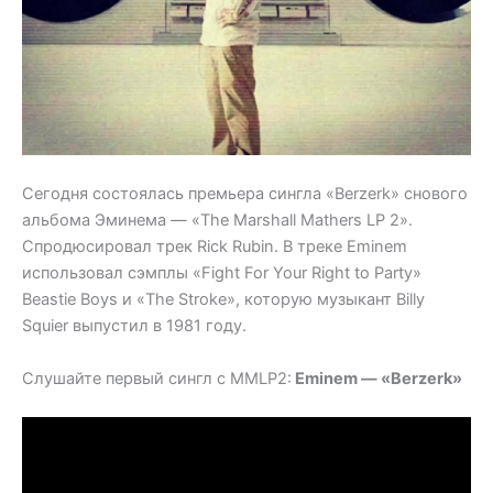
Сегодня состоялась премьера сингла «Berzerk» снового
альбома Эминема — «The Marshall Mathers LP 2».
Спродюсировал трек Rick Rubin. В треке Eminem
использовал сэмплы «Fight For Your Right to Party»
Beastie Boys и «The Stroke», которую музыкант Billy
Squier выпустил в 1981 году.
Слушайте первый сингл с MMLP2:
Eminem — «Berzerk»