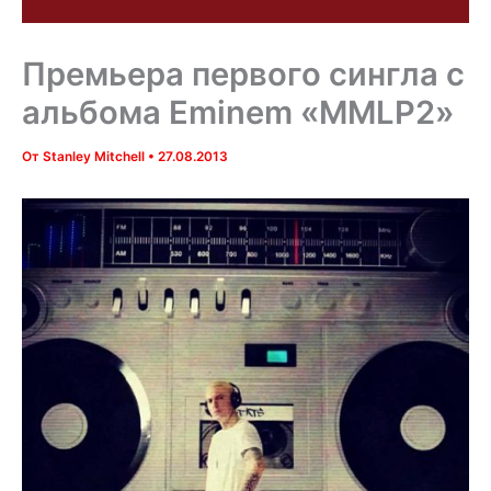
Премьера первого сингла с
альбома Eminem «MMLP2»
От
Stanley Mitchell
•
27.08.2013