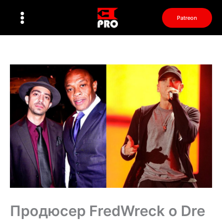
Перейти
к
Patreon
содержимому
Продюсер FredWreck о Dre