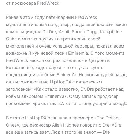
от продюсера FredWreck.
Ранее в этом году легендарный FredWreck,
мультиплатиновый продюсер, создавший классические
композиции для Dr. Dre, Xzibit, Snoop Dogg, Kurupt, Ice
Cube и многих других на протяжении своей
многолетней и очень успешной карьеры, показал всем
возможный хук новой песни Eminem’а. С того момента
FredWreck несколько раз появлялся в Детройте.
Естественно, ходят слухи, что он участвует в
предстоящем альбоме Eminem’а. Несколько дней назад
он выложил статью HipHopDX с интересным
заголовком: «Как стало известно, Dr. Dre работает над
новым альбомом Eminem’а». Саму запись продюсер
прокомментировал так: «А вот и … следующий эпизод!»
В статье HipHopDX речь шла о премьере «The Defiant
Ones», где режиссер Allen Hughes говорит о Dre: «Dre
все еще записывает. Люди этого не знают — Dre