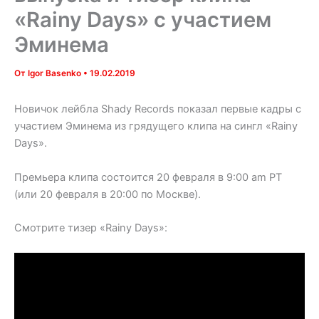
«Rainy Days» с участием
Эминема
От
Igor Basenko
•
19.02.2019
Новичок лейбла Shady Records показал первые кадры с
участием Эминема из грядущего клипа на сингл «Rainy
Days».
Премьера клипа состоится 20 февраля в 9:00 am PT
(или 20 февраля в 20:00 по Москве).
Смотрите тизер «Rainy Days»: