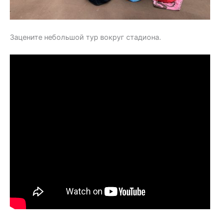
Зацените небольшой тур вокруг стадиона.