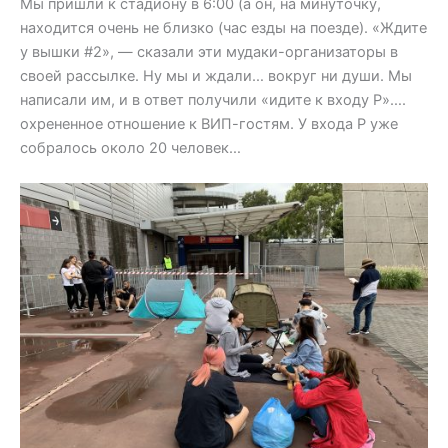
Мы пришли к стадиону в 6:00 (а он, на минуточку,
находится очень не близко (час езды на поезде). «Ждите
у вышки #2», — сказали эти мудаки-организаторы в
своей рассылке. Ну мы и ждали… вокруг ни души. Мы
написали им, и в ответ получили «идите к входу P»….
охрененное отношение к ВИП-гостям. У входа P уже
собралось около 20 человек…