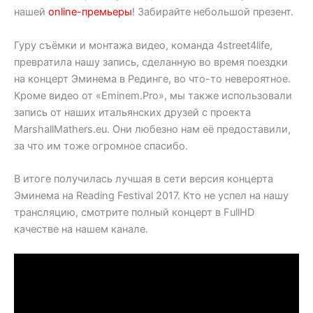
нашей
online-премьеры
! Забирайте небольшой презент.
Гуру съёмки и монтажа видео, команда 4street4life,
превратила нашу запись, сделанную во время поездки
на концерт Эминема в Рединге, во что-то невероятное.
Кроме видео от «Eminem.Pro», мы также использовали
запись от наших итальянских друзей с проекта
MarshallMathers.eu. Они любезно нам её предоставили,
за что им тоже огромное спасибо.
В итоге получилась лучшая в сети версия концерта
Эминема на Reading Festival 2017. Кто не успел на нашу
трансляцию, смотрите полный концерт в FullHD
качестве на нашем канале.